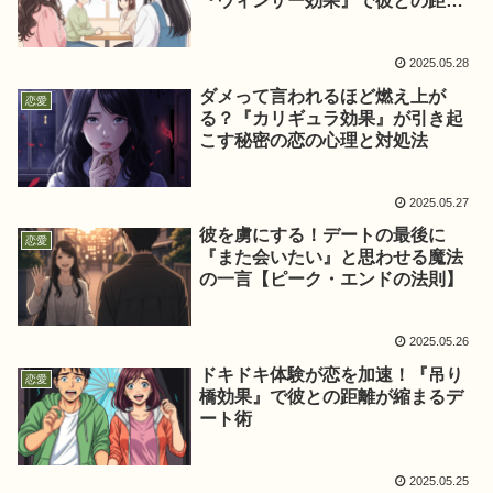
『ウィンザー効果』で彼との距離
を縮める方法
2025.05.28
ダメって言われるほど燃え上が
恋愛
る？『カリギュラ効果』が引き起
こす秘密の恋の心理と対処法
2025.05.27
彼を虜にする！デートの最後に
恋愛
『また会いたい』と思わせる魔法
の一言【ピーク・エンドの法則】
2025.05.26
ドキドキ体験が恋を加速！『吊り
恋愛
橋効果』で彼との距離が縮まるデ
ート術
2025.05.25