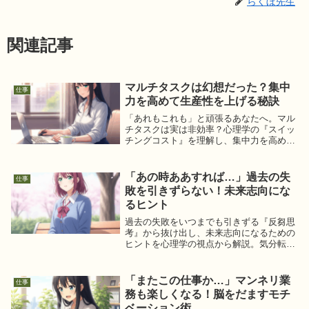
らくぼ先生
関連記事
マルチタスクは幻想だった？集中
仕事
力を高めて生産性を上げる秘訣
「あれもこれも」と頑張るあなたへ。マル
チタスクは実は非効率？心理学の『スイッ
チングコスト』を理解し、集中力を高めて
生産性を劇的に上げるシングルタスクの秘
訣をらくぼ先生が解説します。今日からで
きる具体的な方法で、仕事もプライベート
「あの時ああすれば…」過去の失
仕事
も充実させましょう。
敗を引きずらない！未来志向にな
るヒント
過去の失敗をいつまでも引きずる『反芻思
考』から抜け出し、未来志向になるための
ヒントを心理学の視点から解説。気分転換
や他者への相談、具体的な行動で心を軽く
し、前向きな自分になる方法をらくぼ先生
が優しくアドバイスします。
「またこの仕事か…」マンネリ業
仕事
務も楽しくなる！脳をだますモチ
ベーション術