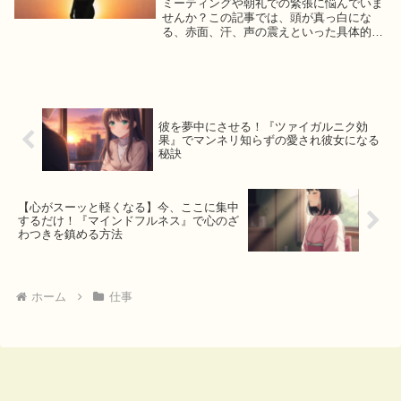
ミーティングや朝礼での緊張に悩んでいま
せんか？この記事では、頭が真っ白にな
る、赤面、汗、声の震えといった具体的な
症状への対処法から、緊張しないための事
前準備、心構えまで、心理学に基づいた実
践的なアドバイスを優しく解説。今日から
試せるヒントで、あなたの不安を和らげま
す。
彼を夢中にさせる！『ツァイガルニク効
果』でマンネリ知らずの愛され彼女になる
秘訣
【心がスーッと軽くなる】今、ここに集中
するだけ！『マインドフルネス』で心のざ
わつきを鎮める方法
ホーム
仕事