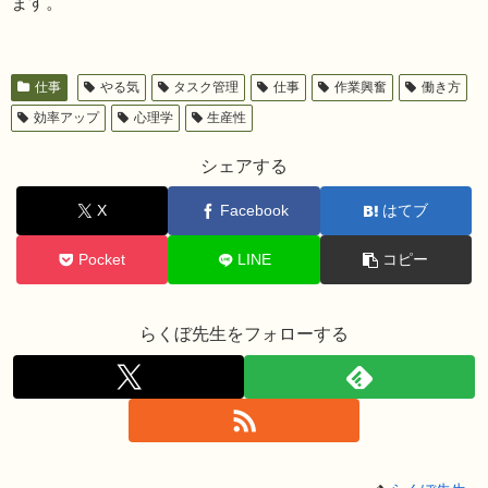
ます。
仕事
やる気
タスク管理
仕事
作業興奮
働き方
効率アップ
心理学
生産性
シェアする
X
Facebook
はてブ
Pocket
LINE
コピー
らくぼ先生をフォローする