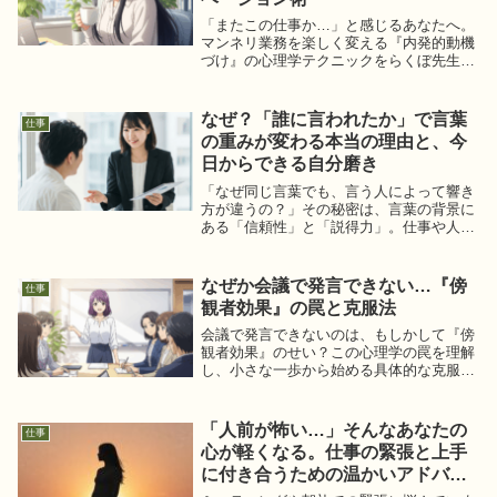
「またこの仕事か…」と感じるあなたへ。
マンネリ業務を楽しく変える『内発的動機
づけ』の心理学テクニックをらくぼ先生が
解説！小さな達成感、新しい視点、貢献感
を見つけて、仕事のやる気スイッチをON
にしませんか？
なぜ？「誰に言われたか」で言葉
仕事
の重みが変わる本当の理由と、今
日からできる自分磨き
「なぜ同じ言葉でも、言う人によって響き
方が違うの？」その秘密は、言葉の背景に
ある「信頼性」と「説得力」。仕事や人間
関係であなたの言葉に力を与える「自分磨
き」のヒントを、具体的に解説します。今
日からできることから始めて、もっと魅力
なぜか会議で発言できない…『傍
仕事
的な自分へ！
観者効果』の罠と克服法
会議で発言できないのは、もしかして『傍
観者効果』のせい？この心理学の罠を理解
し、小さな一歩から始める具体的な克服法
を解説。自信を持って会議に参加するため
のヒントを見つけよう。
「人前が怖い…」そんなあなたの
仕事
心が軽くなる。仕事の緊張と上手
に付き合うための温かいアドバイ
ス