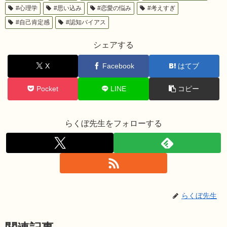
#心理学
#思い込み
#恋愛の悩み
#考えすぎ
#自己肯定感
#認知バイアス
シェアする
X
Facebook
はてブ
Pocket
LINE
コピー
らくぼ先生をフォローする
らくぼ先生