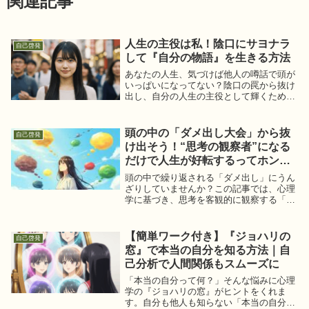
関連記事
人生の主役は私！陰口にサヨナラ
自己啓発
して『自分の物語』を生きる方法
あなたの人生、気づけば他人の噂話で頭が
いっぱいになってない？陰口の罠から抜け
出し、自分の人生の主役として輝くための
ヒントを具体的に解説。もう脇役は卒業！
自分らしく生きるための第一歩を応援しま
す。
頭の中の「ダメ出し大会」から抜
自己啓発
け出そう！“思考の観察者”になる
だけで人生が好転するってホン
ト？
頭の中で繰り返される「ダメ出し」にうん
ざりしていませんか？この記事では、心理
学に基づき、思考を客観的に観察する「思
考の観察者」になる方法を解説。ネガティ
ブな声に振り回されず、心が軽くなり人生
が好転するヒントが見つかります。自分ら
【簡単ワーク付き】『ジョハリの
自己啓発
しい選択で毎日をもっと輝かせましょう。
窓』で本当の自分を知る方法｜自
己分析で人間関係もスムーズに
「本当の自分って何？」そんな悩みに心理
学の『ジョハリの窓』がヒントをくれま
す。自分も他人も知らない「本当の自分」