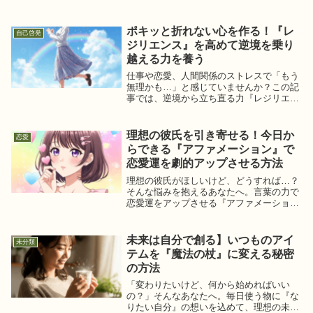
を見つける簡単なワークショップをご紹
介。自己分析を通じて、人間関係をより良
くし、新しい自分に出会う一歩を踏み出し
ポキッと折れない心を作る！『レ
自己啓発
ましょう。
ジリエンス』を高めて逆境を乗り
越える力を養う
仕事や恋愛、人間関係のストレスで「もう
無理かも…」と感じていませんか？この記
事では、逆境から立ち直る力『レジリエン
ス』を育む具体的な方法を優しく解説。誰
でもできる簡単な習慣で、しなやかで折れ
ない心を手に入れるヒントがここにありま
理想の彼氏を引き寄せる！今日か
恋愛
す。
らできる『アファメーション』で
恋愛運を劇的アップさせる方法
理想の彼氏がほしいけど、どうすれば…？
そんな悩みを抱えるあなたへ。言葉の力で
恋愛運をアップさせる『アファメーショ
ン』のやり方やコツを分かりやすく解説！
素敵な出会いを引き寄せ、幸せな恋愛を叶
えましょう。
未来は自分で創る】いつものアイ
未分類
テムを『魔法の杖』に変える秘密
の方法
「変わりたいけど、何から始めればいい
の？」そんなあなたへ。毎日使う物に『な
りたい自分』の想いを込めて、理想の未来