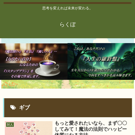
思考を変えれば未来が変わる。
らくぼ
ギブ
もっと愛されたいなら、まず〇〇
対人
してみて！魔法の法則でハッピー