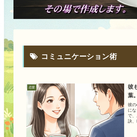
コミュニケーション術
彼
恋愛
葉
彼の
にな
で、
訣、