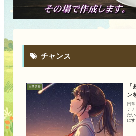
チャンス
「
自己啓発
ン
日常
テナ
たい
にす