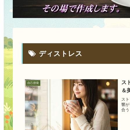
ディストレス
ス
自己啓発
＆
スト
響が
合う