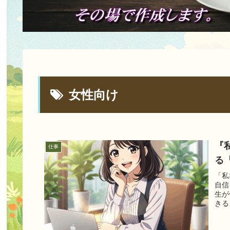
女性向け
『
仕事
る
「私
自信
生が
きる