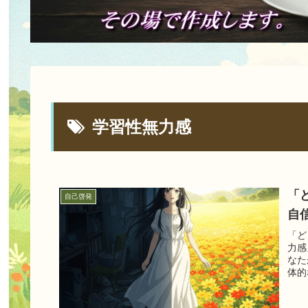
学習性無力感
「
自己啓発
自
「ど
力感
なた
体的