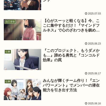
ント
2025.07.03
【心がスーッと軽くなる】今、こ
自己啓発
こに集中するだけ！『マインドフ
ルネス』で心のざわつきを鎮める
方法
2025.06.23
『このプロジェクト、もうダメか
仕事
も…』諦める勇気と『コンコルド
効果』の罠
2025.06.17
みんなが輝くチーム作り！『エン
仕事
パワーメント』でメンバーの潜在
能力を引き出す方法
2025.06.16