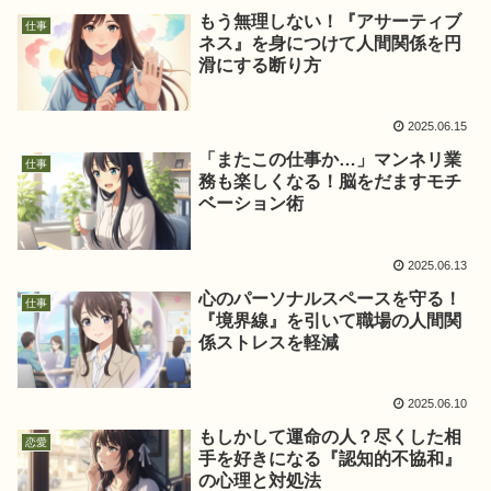
もう無理しない！『アサーティブ
仕事
ネス』を身につけて人間関係を円
滑にする断り方
2025.06.15
「またこの仕事か…」マンネリ業
仕事
務も楽しくなる！脳をだますモチ
ベーション術
2025.06.13
心のパーソナルスペースを守る！
仕事
『境界線』を引いて職場の人間関
係ストレスを軽減
2025.06.10
もしかして運命の人？尽くした相
恋愛
手を好きになる『認知的不協和』
の心理と対処法