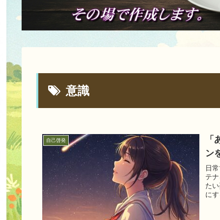
意識
「
自己啓発
ン
日常
テナ
たい
にす