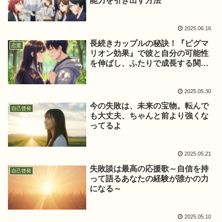
能力を引き出す方法
2025.06.16
長続きカップルの秘訣！『ピグマ
恋愛
リオン効果』で彼と自分の可能性
を伸ばし、ふたりで成長する関係
の作り方
2025.05.30
今の失敗は、未来の宝物。転んで
自己啓発
も大丈夫、ちゃんと前より強くな
ってるよ
2025.05.21
失敗談は最高の応援歌～自信を持
自己啓発
って語るあなたの経験が誰かの力
になる～
2025.05.10