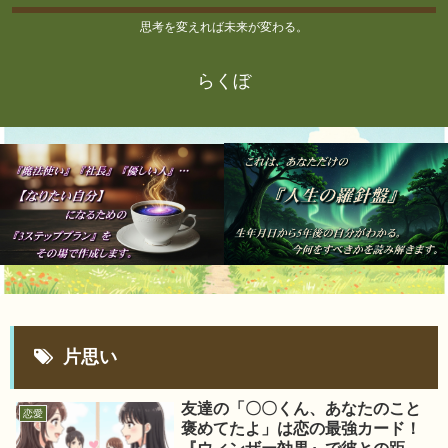
思考を変えれば未来が変わる。
らくぼ
片思い
友達の「〇〇くん、あなたのこと
恋愛
褒めてたよ」は恋の最強カード！