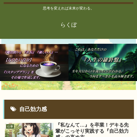
思考を変えれば未来が変わる。
らくぼ
自己効力感
『私なんて…』を卒業！デキる先
仕事
輩がこっそり実践する『自己効力