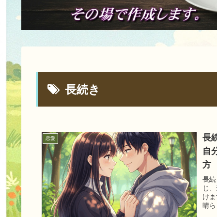
長続き
長
恋愛
自
方
長続
じ、
けま
晴ら