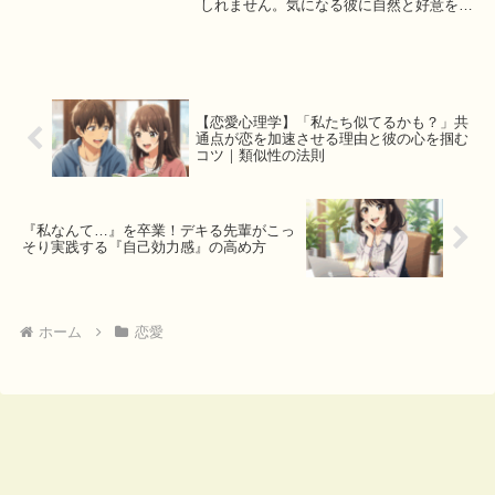
しれません。気になる彼に自然と好意を持
ってもらうための心理学に基づいた簡単な
方法を、具体的なステップでご紹介。挨拶
やSNS活用法など、今日から試せるヒント
が満載です。
【恋愛心理学】「私たち似てるかも？」共
通点が恋を加速させる理由と彼の心を掴む
コツ｜類似性の法則
『私なんて…』を卒業！デキる先輩がこっ
そり実践する『自己効力感』の高め方
ホーム
恋愛