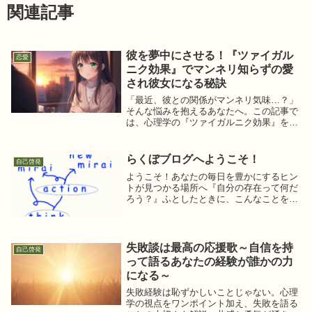
関連記事
彼を夢中にさせる！『ツァイガル
恋愛
ニク効果』でマンネリ知らずの愛
され彼女になる秘訣
「最近、彼との関係がマンネリ気味…？」
そんな悩みを抱えるあなたへ。この記事で
は、心理学の『ツァイガルニク効果』を応
用して、彼をドキッとさせ、いつまでも新
鮮な関係を続けるための具体的な秘訣を伝
授します。マンネリ知らずの愛され彼女に
らくぼブログへようこそ！
自己啓発
なるヒントが満載！
ようこそ！あなたの毎日を豊かにするヒン
トが見つかる場所へ『自分の存在って何だ
ろう？』ふとしたときに、こんなことを考
えたことはありませんか？例えば、人間機
械論で言われているすべては過去の経験、
知識から蓄積されたデータによって自動的
に選択・判断...
失敗談は最高の応援歌～自信を持
自己啓発
って語るあなたの経験が誰かの力
になる～
失敗経験は恥ずかしいことじゃない。心理
学の視点をワンポイント加え、失敗を語る