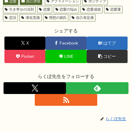
恋愛
自己啓発
アファメーション
ポジティブ
引き寄せの法則
恋愛
恋愛の悩み
恋愛成就
恋愛運
恋活
潜在意識
理想の彼氏
自己肯定感
シェアする
X
Facebook
はてブ
Pocket
LINE
コピー
らくぼ先生をフォローする
らくぼ先生