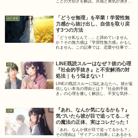
ことの大切さを解説。共感と勇気が湧き出
るメッセージで、あなたの挑戦を応援しま
す。
「どうせ無理」を卒業！学習性無
自己啓発
力感から抜け出し、自信を取り戻
す3つの方法
「どうせ私なんて…」と諦めていません
か？その無力感は『学習性無力感』かもし
れません。この記事では、恋愛や仕事で自
信を失ったあなたが、小さな成功体験を積
み重ね、自分らしさを取り戻すための具体
的な3つのステップを優しく解説します。
LINE既読スルーはなぜ？彼の心理
恋愛
『社会的手抜き』と不安解消の対
処法｜もう悩まない！
LINEの既読スルーに悩むあなたへ。彼が返
信しない本当の理由とは？『社会的手抜
き』の心理を優しく解説し、不安な気持ち
との向き合い方、彼との良好な関係を築く
ための具体的な対処法をアドバイスしま
す。もう一人で悩まないで。
『あれ、なんか気になるかも？』
恋愛
気づいたら彼が目で追ってる…そ
の魔法の正体、実はコレだった！
「あれ、なんか彼が目で追ってるかも？」
その理由は『ザイアンス効果』にあるかも