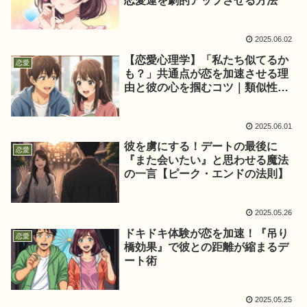
恋愛運を劇的アップさせる方法
2025.06.02
【恋愛心理学】「私たち似てるか
恋愛
も？」共通点が恋を加速させる理
由と彼の心を掴むコツ｜類似性の
法則
2025.06.01
彼を虜にする！デートの最後に
恋愛
『また会いたい』と思わせる魔法
の一言【ピーク・エンドの法則】
2025.05.26
ドキドキ体験が恋を加速！『吊り
恋愛
橋効果』で彼との距離が縮まるデ
ート術
2025.05.25